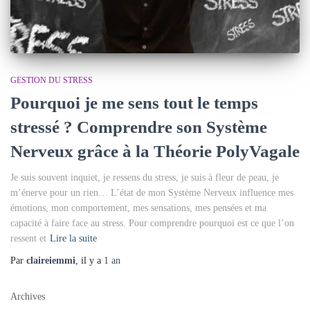
GESTION DU STRESS
Pourquoi je me sens tout le temps
stressé ? Comprendre son Système
Nerveux grâce à la Théorie PolyVagale
Je suis souvent inquiet, je ressens du stress, je suis à fleur de peau, je
m’énerve pour un rien… L’état de mon Système Nerveux influence mes
émotions, mon comportement, mes sensations, mes pensées et ma
capacité à faire face au stress. Pour comprendre pourquoi est ce que l’on
ressent et
Lire la suite
Par
claireiemmi
, il y a
1 an
Archives