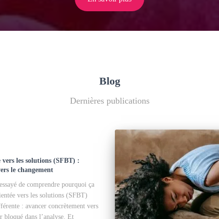
Blog
Dernières publications
 vers les solutions (SFBT) :
ers le changement
 essayé de comprendre pourquoi ça
ientée vers les solutions (SFBT)
férente : avancer concrètement vers
r bloqué dans l’analyse. Et