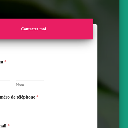
Contactez moi
om
*
Nom
méro de téléphone
*
mail
*