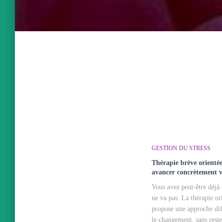
GESTION DU STRESS
Thérapie brève orientée
avancer concrètement v
Vous avez peut-être déjà
ne va pas. La thérapie or
propose une approche dif
le changement, sans reste