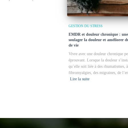
GESTION DU STRESS
EMDR et douleur chronique : une
soulager la douleur et améliorer d
de vie
Vivre avec une douleur chronique p
éprouvant. Lorsque la douleur s’inst
qu’elle soit liée à des rhumatismes, 
fibromyalgies, des migraines, de l’e
Lire la suite