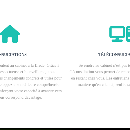
NSULTATIONS
TÉLÉCONSULTA
oulent au cabinet à la Brède. Grâce à
Se rendre au cabinet n'est pas 
respectueuse et bienveillante, nous
téléconsultation vous permet de renc
s changements concrets et utiles pour
en restant chez vous. Les entretien
veloppez une meilleure compréhension
manière qu'en cabinet, seul le s
forçant votre capacité à avancer vers
ous correspond davantage.