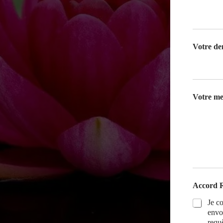
Votre d
Votre m
Accord
Je c
envo
requê