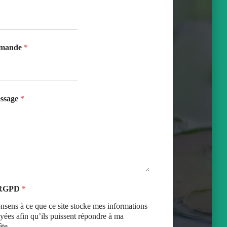
emande
*
essage
*
 RGPD
*
onsens à ce que ce site stocke mes informations
yées afin qu’ils puissent répondre à ma
te.